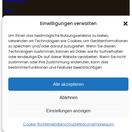
Impressum
AGB
Datenschutzerklärung
Einwilligungen verwalten
Rückgabe- & Erstattungsrichtlinie
Um Ihnen das bestmögliche Nutzungserlebnis zu bieten,
Folge uns
verwenden wir Technologien wie Cookies, um Geräteinformationen
zu speichern und/oder darauf zuzugreifen. Wenn Sie diesen
Technologien zustimmen, können wir Daten wie Ihr Surfverhalten
oder eindeutige IDs auf dieser Website verarbeiten. Wenn Sie nicht
Facebook
Instagram
Google
zustimmen oder Ihre Zustimmung widerrufen, kann dies
bestimmte Funktionen und Features beeinträchtigen.
Alle akzeptieren
© Copyright
Mr. Le Asia Restaurant – Weiden
All Rights
Reserved
Ablehnen
Powered by chubaoden.net
Einstellungen anzeigen
Cookie-Richtlinie
Datenschutzerklärung
Impressum