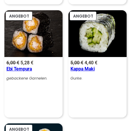
0
PRODUKT
PRODUKT
ANGEBOT
ANGEBOT
€
IM
IM
ANGEBOT
ANGEBOT
Ursprünglicher
Aktueller
Ursprünglicher
Aktueller
6,00
€
5,28
€
5,00
€
4,40
€
Ebi Tempura
Kappa Maki
Preis
Preis
Preis
Preis
war:
ist:
war:
ist:
gebackene Garnelen.
Gurke.
6,00 €
5,28 €.
5,00 €
4,40 €.
PRODUKT
ANGEBOT