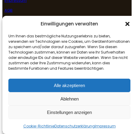
Impressum
AGB
Datenschutzerklärung
Einwilligungen verwalten
Rückgabe- & Erstattungsrichtlinie
Um Ihnen das bestmögliche Nutzungserlebnis zu bieten,
Folge uns
verwenden wir Technologien wie Cookies, um Geräteinformationen
zu speichern und/oder darauf zuzugreifen. Wenn Sie diesen
Technologien zustimmen, können wir Daten wie Ihr Surfverhalten
oder eindeutige IDs auf dieser Website verarbeiten. Wenn Sie nicht
Facebook
Instagram
Google
zustimmen oder Ihre Zustimmung widerrufen, kann dies
bestimmte Funktionen und Features beeinträchtigen.
Alle akzeptieren
© Copyright
Mr. Le Asia Restaurant – Weiden
All Rights
Reserved
Ablehnen
Powered by chubaoden.net
Einstellungen anzeigen
Cookie-Richtlinie
Datenschutzerklärung
Impressum