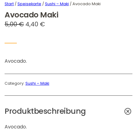
Start
/
Speisekarte
/
Sushi – Maki
/ Avocado Maki
Avocado Maki
U
A
5,00
€
4,40
€
r
k
s
t
p
u
Avocado.
r
e
ü
l
n
l
Category:
Sushi – Maki
g
e
l
r
Produktbeschreibung
i
P
c
r
Avocado.
h
e