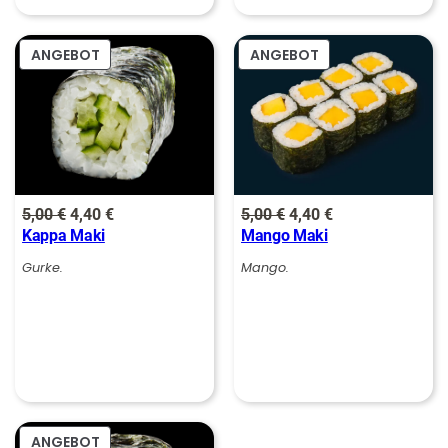
0
PRODUKT
PRODUKT
ANGEBOT
ANGEBOT
€
IM
IM
ANGEBOT
ANGEBOT
Ursprünglicher
Aktueller
Ursprünglicher
Aktueller
5,00
€
4,40
€
5,00
€
4,40
€
Kappa Maki
Mango Maki
Preis
Preis
Preis
Preis
war:
ist:
war:
ist:
Gurke.
Mango.
5,00 €
4,40 €.
5,00 €
4,40 €.
PRODUKT
ANGEBOT