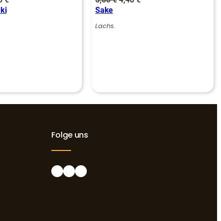
ki
Sake
is
Preis
Preis
Preis
:
ist:
war:
ist:
Lachs.
0 €
4,40 €.
5,00 €
4,40 €.
Folge uns
Facebook
Instagram
Google