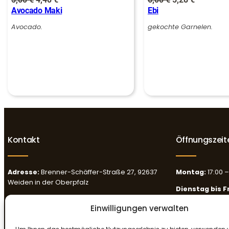
Avocado Maki
Ebi
Preis
Preis
Preis
Preis
war:
ist:
war:
ist:
Avocado.
gekochte Garnelen.
5,00 €
4,40 €.
6,00 €
5,28 €.
Kontakt
Öffnungszeit
Adresse:
Brenner-Schäffer-Straße 27, 92637
Montag:
17:00 –
Weiden in der Oberpfalz
Dienstag bis F
Tel.:
0961 63444081
Samstag
: 11:30
Einwilligungen verwalten
E-mail:
mrleweiden@gmail.com
Sonntag
: 11:30