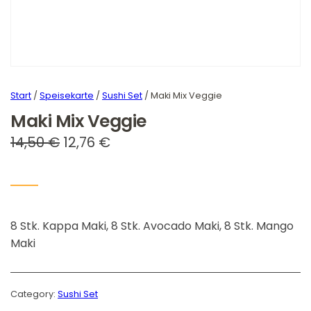
Start
/
Speisekarte
/
Sushi Set
/ Maki Mix Veggie
Maki Mix Veggie
U
A
14,50
€
12,76
€
r
k
s
t
p
u
8 Stk. Kappa Maki, 8 Stk. Avocado Maki, 8 Stk. Mango
r
e
Maki
ü
l
n
l
g
e
Category:
Sushi Set