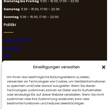
Dienstag bis Freitag
: 11:00 – 15:00, 17:00 – 22:00
Samstag
: 11:30 – 15:00, 17:00 – 22:30
Sonntag
: 11:30 – 15:00, 17:00 – 22:00
Politikr
Cookie-Richtlinie
Impressum
AGB
Datenschutzerklärung
Einwilligungen verwalten
Rückgabe- & Erstattungsrichtlinie
Um Ihnen das bestmögliche Nutzungserlebnis zu bieten,
Folge uns
verwenden wir Technologien wie Cookies, um Geräteinformationen
zu speichern und/oder darauf zuzugreifen. Wenn Sie diesen
Technologien zustimmen, können wir Daten wie Ihr Surfverhalten
oder eindeutige IDs auf dieser Website verarbeiten. Wenn Sie nicht
Facebook
Instagram
Google
zustimmen oder Ihre Zustimmung widerrufen, kann dies
bestimmte Funktionen und Features beeinträchtigen.