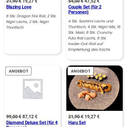
Ursprünglicher
Aktueller
Ursprünglicher
Aktueller
21,90
€
19,27
€
54,00
€
47,52
€
:
6
Blazing Love
Couple Set (für 2
Preis
Preis
Preis
Preis
1
Personen)
war:
ist:
war:
ist:
8 Stk. Dragon Fire Roll, 2 Stk.
4
€
4 Stk. Sashimi Lachs und
Nigiri Lachs, 2 Stk. Nigiri
21,90 €
19,27 €.
54,00 €
47,52 €.
Thunfisch, 4 Stk. Nigiri-Mix, 16
Thunfisch
,
.
Stk. Maki, 8 Stk. Crunchy
Futo Roll Lachs, 8 Stk.
5
Inside-Out-Roll auf
0
Empfehlung des Kochs
€
PRODUKT
PRODUKT
ANGEBOT
ANGEBOT
IM
IM
ANGEBOT
ANGEBOT
Ursprünglicher
Aktueller
Ursprünglicher
Aktueller
99,00
€
87,12
€
21,90
€
19,27
€
Diamond Deluxe Set (für 4
Haru Set
Preis
Preis
Preis
Preis