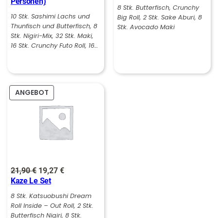
Personen)
war:
ist:
war:
ist:
8 Stk. Butterfisch, Crunchy
10 Stk. Sashimi Lachs und
Big Roll, 2 Stk. Sake Aburi, 8
99,00 €
87,12 €.
21,90 €
19,27 €.
Thunfisch und Butterfisch, 8
Stk. Avocado Maki
Stk. Nigiri-Mix, 32 Stk. Maki,
16 Stk. Crunchy Futo Roll, 16…
PRODUKT
ANGEBOT
IM
ANGEBOT
Ursprünglicher
Aktueller
21,90
€
19,27
€
Kaze Le Set
Preis
Preis
war:
ist:
8 Stk. Katsuobushi Dream
Roll Inside – Out Roll, 2 Stk.
21,90 €
19,27 €.
Butterfisch Nigiri, 8 Stk.