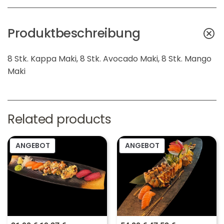
l
r
i
P
Produktbeschreibung
c
r
h
e
8 Stk. Kappa Maki, 8 Stk. Avocado Maki, 8 Stk. Mango
e
i
Maki
r
s
P
i
Related products
r
s
e
t
PRODUKT
PRODUKT
ANGEBOT
ANGEBOT
i
:
IM
IM
s
1
ANGEBOT
ANGEBOT
w
2
a
,
r
7