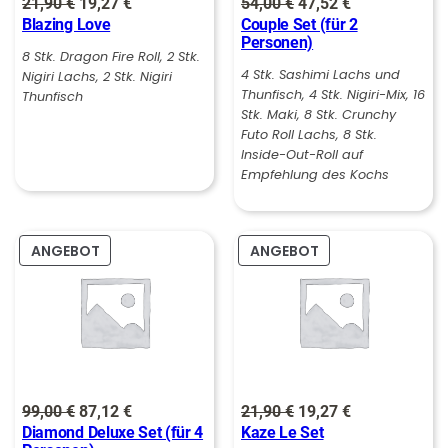
Ursprünglicher
Aktueller
Ursprünglicher
Aktueller
21,90
€
19,27
€
54,00
€
47,52
€
:
7
Blazing Love
Couple Set (für 2
Preis
Preis
Preis
Preis
2
Personen)
war:
ist:
war:
ist:
8 Stk. Dragon Fire Roll, 2 Stk.
1
€
4 Stk. Sashimi Lachs und
Nigiri Lachs, 2 Stk. Nigiri
21,90 €
19,27 €.
54,00 €
47,52 €.
Thunfisch, 4 Stk. Nigiri-Mix, 16
Thunfisch
,
.
Stk. Maki, 8 Stk. Crunchy
Futo Roll Lachs, 8 Stk.
9
Inside-Out-Roll auf
0
Empfehlung des Kochs
€
PRODUKT
PRODUKT
ANGEBOT
ANGEBOT
IM
IM
ANGEBOT
ANGEBOT
Ursprünglicher
Aktueller
Ursprünglicher
Aktueller
99,00
€
87,12
€
21,90
€
19,27
€
Diamond Deluxe Set (für 4
Kaze Le Set
Preis
Preis
Preis
Preis