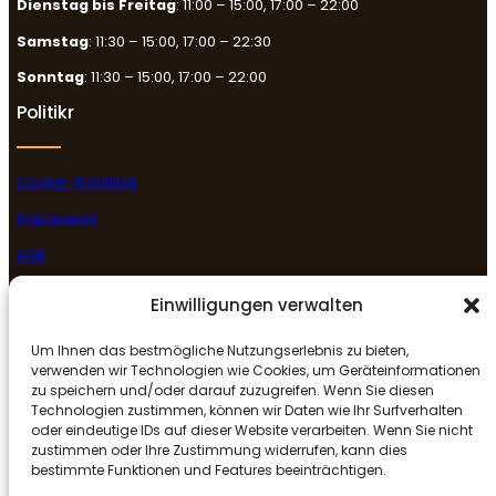
Dienstag bis Freitag
: 11:00 – 15:00, 17:00 – 22:00
Samstag
: 11:30 – 15:00, 17:00 – 22:30
Sonntag
: 11:30 – 15:00, 17:00 – 22:00
Politikr
Cookie-Richtlinie
Impressum
AGB
Datenschutzerklärung
Einwilligungen verwalten
Rückgabe- & Erstattungsrichtlinie
Um Ihnen das bestmögliche Nutzungserlebnis zu bieten,
Folge uns
verwenden wir Technologien wie Cookies, um Geräteinformationen
zu speichern und/oder darauf zuzugreifen. Wenn Sie diesen
Technologien zustimmen, können wir Daten wie Ihr Surfverhalten
oder eindeutige IDs auf dieser Website verarbeiten. Wenn Sie nicht
Facebook
Instagram
Google
zustimmen oder Ihre Zustimmung widerrufen, kann dies
bestimmte Funktionen und Features beeinträchtigen.