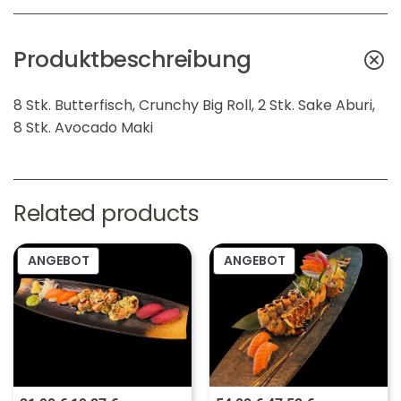
l
r
i
P
Produktbeschreibung
c
r
h
e
8 Stk. Butterfisch, Crunchy Big Roll, 2 Stk. Sake Aburi,
e
i
8 Stk. Avocado Maki
r
s
P
i
Related products
r
s
e
t
PRODUKT
PRODUKT
ANGEBOT
ANGEBOT
i
:
IM
IM
s
1
ANGEBOT
ANGEBOT
w
9
a
,
r
2