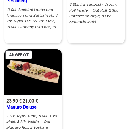
Personen)
war:
ist:
war:
ist:
8 Stk. Katsuobushi Dream
10 Stk. Sashimi Lachs und
Roll Inside – Out Roll, 2 Stk.
99,00 €
87,12 €.
21,90 €
19,27 €.
Thunfisch und Butterfisch, 8
Butterfisch Nigiri, 8 Stk.
Stk. Nigiri-Mix, 32 Stk. Maki,
Avocado Maki
16 Stk. Crunchy Futo Roll, 16…
PRODUKT
ANGEBOT
IM
ANGEBOT
Ursprünglicher
Aktueller
23,90
€
21,03
€
Maguro Deluxe
Preis
Preis
war:
ist:
2 Stk. Nigiri Tuna, 8 Stk. Tuna
Maki, 8 Stk. Inside – Out
23,90 €
21,03 €.
Maguro Roll, 2 Sashimi