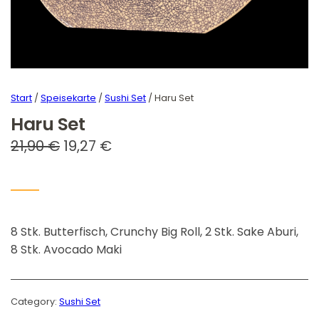
Start
/
Speisekarte
/
Sushi Set
/ Haru Set
Haru Set
U
A
21,90
€
19,27
€
r
k
s
t
p
u
8 Stk. Butterfisch, Crunchy Big Roll, 2 Stk. Sake Aburi,
r
e
8 Stk. Avocado Maki
ü
l
n
l
g
e
Category:
Sushi Set