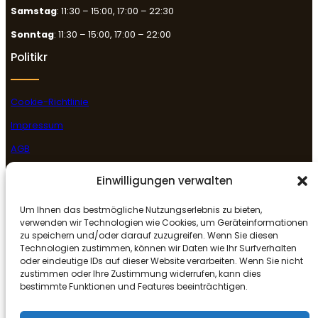
Samstag
: 11:30 – 15:00, 17:00 – 22:30
Sonntag
: 11:30 – 15:00, 17:00 – 22:00
Politikr
Cookie-Richtlinie
Impressum
AGB
Datenschutzerklärung
Einwilligungen verwalten
Rückgabe- & Erstattungsrichtlinie
Um Ihnen das bestmögliche Nutzungserlebnis zu bieten,
Folge uns
verwenden wir Technologien wie Cookies, um Geräteinformationen
zu speichern und/oder darauf zuzugreifen. Wenn Sie diesen
Technologien zustimmen, können wir Daten wie Ihr Surfverhalten
oder eindeutige IDs auf dieser Website verarbeiten. Wenn Sie nicht
Facebook
Instagram
Google
zustimmen oder Ihre Zustimmung widerrufen, kann dies
bestimmte Funktionen und Features beeinträchtigen.