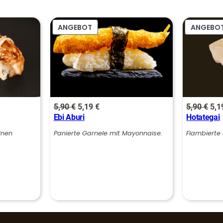
:
5
€
PRODUKT
ANGEBOT
ANGEBO
,
.
IM
ANGEBOT
9
0
€
Ursprünglicher
Aktueller
Urs
5,90
€
5,19
€
5,90
€
5,
Ebi Aburi
Hotategai
Preis
Preis
Pre
war:
ist:
war
inen
Panierte Garnele mit Mayonnaise.
Flambierte
5,90 €
5,19 €.
5,9