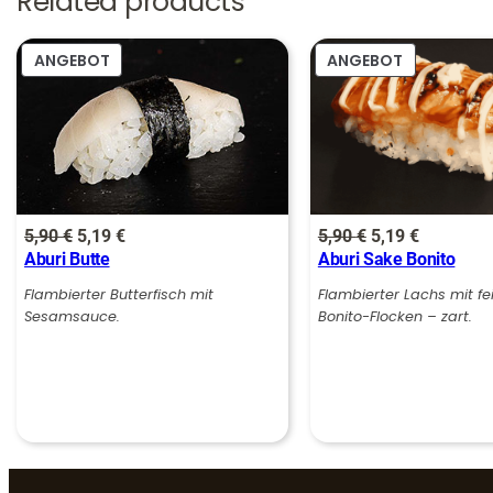
Related products
PRODUKT
PRODUKT
ANGEBOT
ANGEBOT
IM
IM
ANGEBOT
ANGEBOT
Ursprünglicher
Aktueller
Ursprünglicher
Aktueller
5,90
€
5,19
€
5,90
€
5,19
€
Aburi Butte
Aburi Sake Bonito
Preis
Preis
Preis
Preis
war:
ist:
war:
ist:
Flambierter Butterfisch mit
Flambierter Lachs mit fe
Sesamsauce.
Bonito-Flocken – zart.
5,90 €
5,19 €.
5,90 €
5,19 €.