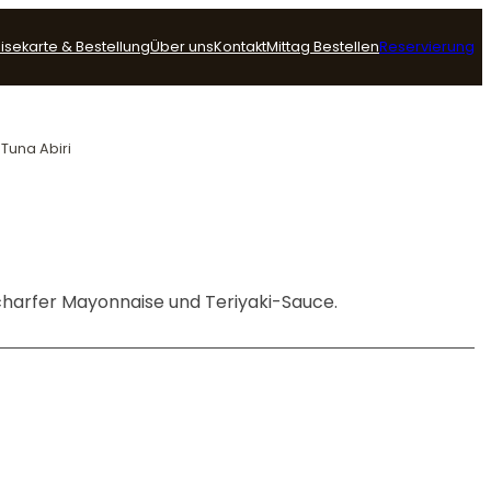
isekarte & Bestellung
Über uns
Kontakt
Mittag Bestellen
Reservierung
 Tuna Abiri
charfer Mayonnaise und Teriyaki-Sauce.