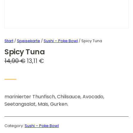
Start
/
Speisekarte
/
Sushi – Poke Bowl
/ Spicy Tuna
Spicy Tuna
U
A
14,90
€
13,11
€
r
k
s
t
p
u
marinierter Thunfisch, Chilisauce, Avocado,
r
e
Seetangsalat, Mais, Gurken.
ü
l
n
l
g
e
Category:
Sushi – Poke Bowl