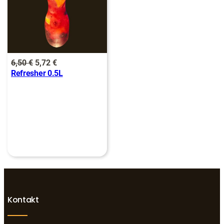
ANGEBOT
Ursprünglicher
Aktueller
6,50
€
5,72
€
Refresher 0.5L
Preis
Preis
war:
ist:
6,50 €
5,72 €.
Kontakt