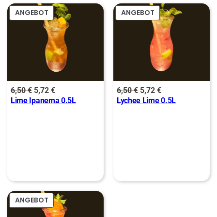
PRODUKT
PRODUKT
ANGEBOT
ANGEBOT
:
IM
IM
6
€
ANGEBOT
ANGEBOT
,
.
5
0
Ursprünglicher
Aktueller
Ursprünglicher
Aktueller
6,50
€
5,72
€
6,50
€
5,72
€
Lime Ipanema 0.5L
Lychee Lime 0.5L
Preis
Preis
Preis
Preis
€
war:
ist:
war:
ist:
6,50 €
5,72 €.
6,50 €
5,72 €.
PRODUKT
ANGEBOT
IM