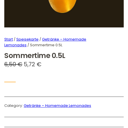
Start
/
Speisekarte
/
Getränke – Homemade
Lemonades
/ Sommertime 0.5L
Sommertime 0.5L
U
A
6,50
€
5,72
€
r
k
s
t
p
u
r
e
Category:
Getränke – Homemade Lemonades
ü
l
n
l
g
e