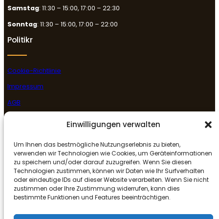
Samstag
: 11:30 – 15:00, 17:00 – 22:30
Sonntag
: 11:30 – 15:00, 17:00 – 22:00
Politikr
Cookie-Richtlinie
Impressum
AGB
Datenschutzerklärung
Einwilligungen verwalten
Rückgabe- & Erstattungsrichtlinie
Um Ihnen das bestmögliche Nutzungserlebnis zu bieten,
Folge uns
verwenden wir Technologien wie Cookies, um Geräteinformationen
zu speichern und/oder darauf zuzugreifen. Wenn Sie diesen
Technologien zustimmen, können wir Daten wie Ihr Surfverhalten
oder eindeutige IDs auf dieser Website verarbeiten. Wenn Sie nicht
Facebook
Instagram
Google
zustimmen oder Ihre Zustimmung widerrufen, kann dies
bestimmte Funktionen und Features beeinträchtigen.