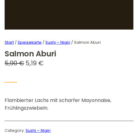
Start
/
Speisekarte
/
Sushi – Nigiri
/ Salmon Aburi
Salmon Aburi
U
A
5,90
€
5,19
€
r
k
s
t
p
u
Flambierter Lachs mit scharfer Mayonnaise,
r
e
Frühlingszwiebeln.
ü
l
n
l
g
e
Category:
Sushi – Nigiri