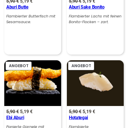
Ursprünglicher
Aktueller
Ursprünglicher
Aktueller
5,90
€
5,19
€
5,90
€
5,19
€
:
Aburi Butte
Aburi Sake Bonito
Preis
Preis
Preis
Preis
5
€
war:
ist:
war:
ist:
Flambierter Butterfisch mit
Flambierter Lachs mit feinen
,
.
Sesamsauce.
Bonito-Flocken – zart.
5,90 €
5,19 €.
5,90 €
5,19 €.
9
0
€
PRODUKT
PRODUKT
ANGEBOT
ANGEBOT
IM
IM
ANGEBOT
ANGEBOT
Ursprünglicher
Aktueller
Ursprünglicher
Aktueller
5,90
€
5,19
€
5,90
€
5,19
€
Ebi Aburi
Hotategai
Preis
Preis
Preis
Preis
war:
ist:
war:
ist:
Panierte Garnele mit
Flambierte