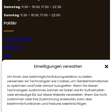
Samstag
: 11:30 – 15:00, 17:00 – 22:30
Sonntag
: 11:30 – 15:00, 17:00 – 22:00
Politikr
Cookie-Richtlinie
Impressum
AGB
Datenschutzerklärung
Einwilligungen verwalten
Rückgabe- & Erstattungsrichtlinie
Um Ihnen das bestmögliche Nutzungserlebnis zu bieten,
Folge uns
verwenden wir Technologien wie Cookies, um Geräteinformationen
zu speichern und/oder darauf zuzugreifen. Wenn Sie diesen
Technologien zustimmen, können wir Daten wie Ihr Surfverhalten
oder eindeutige IDs auf dieser Website verarbeiten. Wenn Sie nicht
Facebook
Instagram
Google
zustimmen oder Ihre Zustimmung widerrufen, kann dies
bestimmte Funktionen und Features beeinträchtigen.