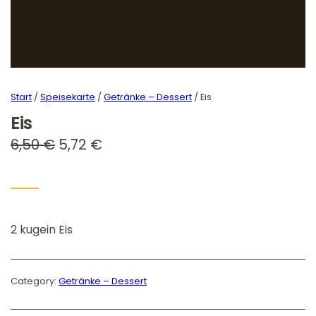
Start
/
Speisekarte
/
Getränke – Dessert
/ Eis
Eis
U
A
6,50
€
5,72
€
r
k
s
t
p
u
2 kugein Eis
r
e
ü
l
n
l
Category:
Getränke – Dessert
g
e