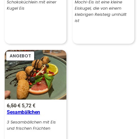
war:
ist:
war:
ist:
Schokoküchlein mit einer
Mochi-Eis ist eine kleine
:
Kugel Eis
Eiskugel, die von einem
8,00 €
7,04 €.
8,00 €
7,04 €.
6
€
klebrigen Reisteig umhüllt
ist
,
.
5
0
PRODUKT
ANGEBOT
€
IM
ANGEBOT
Ursprünglicher
Aktueller
6,50
€
5,72
€
Sesambällchen
Preis
Preis
war:
ist:
3 Sesambällchen mit Eis
und frischen Früchten
6,50 €
5,72 €.